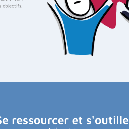
 objectifs.
Se ressourcer et s'outille