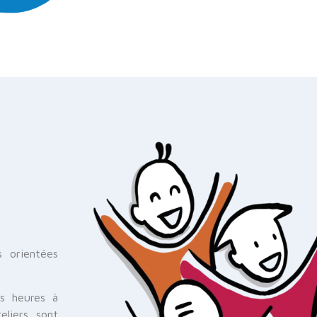
s orientées
es heures à
eliers sont