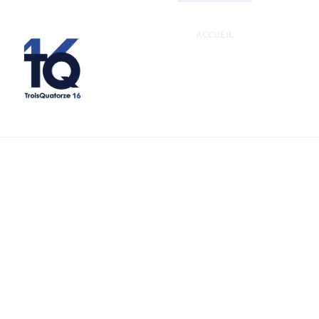
ACCUEIL
NOS FORM
TroisQuatorze 
Pour mieux viv