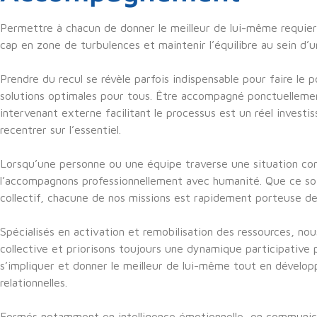
Permettre à chacun de donner le meilleur de lui-même requier
cap en zone de turbulences et maintenir l’équilibre au sein d’
Prendre du recul se révèle parfois indispensable pour faire le 
solutions optimales pour tous. Être accompagné ponctuellemen
intervenant externe facilitant le processus est un réel inves
recentrer sur l’essentiel.
Lorsqu’une personne ou une équipe traverse une situation co
l’accompagnons professionnellement avec humanité. Que ce s
collectif, chacune de nos missions est rapidement porteuse d
Spécialisés en activation et remobilisation des ressources, no
collective et priorisons toujours une dynamique participative
s’impliquer et donner le meilleur de lui-même tout en dévelo
relationnelles.
Formés notamment en intelligence émotionnelle, en communica