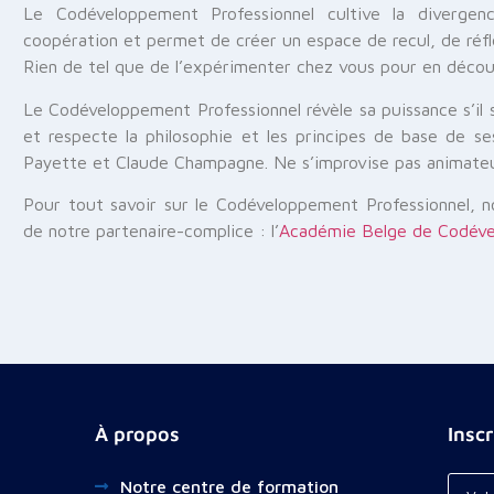
Le Codéveloppement Professionnel cultive la divergen
coopération et permet de créer un espace de recul, de réfle
Rien de tel que de l’expérimenter chez vous pour en découv
Le Codéveloppement Professionnel révèle sa puissance s’il s
et respecte la philosophie et les principes de base de s
Payette et Claude Champagne. Ne s’improvise pas animate
Pour tout savoir sur le Codéveloppement Professionnel, no
de notre partenaire-complice : l’
Académie Belge de Codév
À propos
Insc
Notre centre de formation