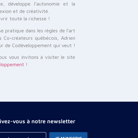
ce, développe l’autonomie et la
xion et de créativité.
rir toute la richesse !
e pratique dans les règles de l’art
es Co-créateurs québécois, Adrien
ur de Codéveloppement qui veut !
us vous invitons à visiter le site
eloppement
!
rivez-vous à notre newsletter