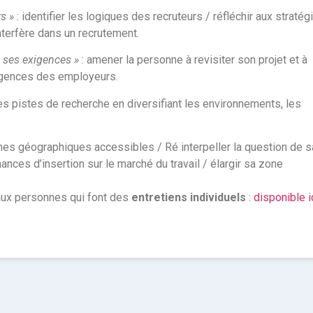
s »
: identifier les logiques des recruteurs / réfléchir aux stratég
interfère dans un recrutement.
à ses exigences »
: amener la personne à revisiter son projet et à
xigences des employeurs.
ses pistes de recherche en diversifiant les environnements, les
nes géographiques accessibles / Ré interpeller la question de s
nces d’insertion sur le marché du travail / élargir sa zone
aux personnes qui font des
entretiens individuels
:
disponible i