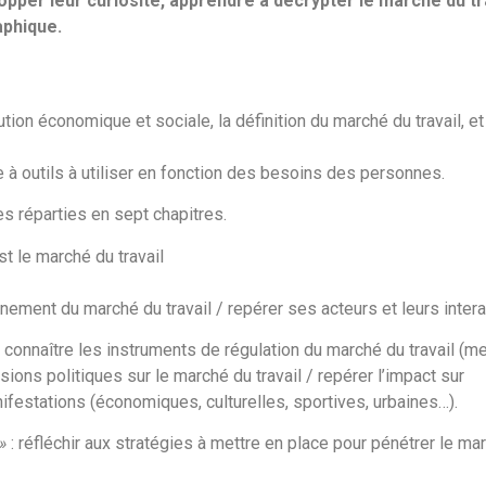
opper leur curiosité, apprendre à décrypter le marché du tra
aphique.
ion économique et sociale, la définition du marché du travail, et
e à outils à utiliser en fonction des besoins des personnes.
 réparties en sept chapitres.
st le marché du travail
onnement du marché du travail / repérer ses acteurs et leurs inter
 connaître les instruments de régulation du marché du travail (m
sions politiques sur le marché du travail / repérer l’impact sur
ifestations (économiques, culturelles, sportives, urbaines…).
»
: réfléchir aux stratégies à mettre en place pour pénétrer le ma