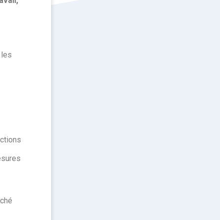
vail,
 les
actions
esures
rché