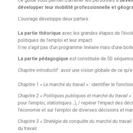
Ce guide vous permet d’amener les personnes à
dével
développer leur mobilité professionnelle et géogr
L’ouvrage développe deux parties :
La partie théorique
avec les grandes étapes de l’évolut
politiques de l’emploi et leur impact.
Il ne s’agit pas d’un programme linéaire mais d’une boit
La partie pédagogique
est constituée de 50 séquences
Chapitre introductif
: avoir une vision globale de ce qu’e
Chapitre 1 « Le marché du travail »
: identifier le foncti
Chapitre 2 « Politiques publiques et marché du travail »
:
pour l’emploi, statistiques…), / repérer l’impact des déci
l’économie et sur l’emploi de diverses décisions et man
Chapitre 3 « Stratégie de conquête du marché du travail 
du travail