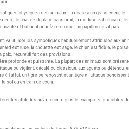
ion :
istiques physiques des animaux : la girafe a un grand coeur, le
dents, le chat se déplace sans bruit, la méduse est urticaire, le
unauté et butinent pour faire du miel, un papillon ne vit pas
, va utiliser les symboliques habituellement attribuées aux ani
renard est rusé, la chouette est sage, le chien est fidèle, le pois
 paix, l’écureuil fait des provisions…
re être profonde et puissante. La plupart des animaux sont présen
taque ou vigilant, décalé ou classique, aux aguets ou détendu, e
 à l’affut, un tigre se reposant et un tigre à l’attaque bondissant
e sol ou en train de courir.
férentes attitudes ouvre encore plus le champ des possibles de
anipulations, en couleur de format 8.35 x13.5 cm