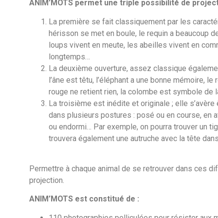
ANIM’MOTS permet une triple possibilité de project
La première se fait classiquement par les caractér
hérisson se met en boule, le requin a beaucoup de 
loups vivent en meute, les abeilles vivent en comm
longtemps…
La deuxième ouverture, assez classique également
l’âne est têtu, l’éléphant a une bonne mémoire, le 
rouge ne retient rien, la colombe est symbole de la
La troisième est inédite et originale ; elle s’avè
dans plusieurs postures : posé ou en course, en at
ou endormi… Par exemple, on pourra trouver un tigre
trouvera également une autruche avec la tête dans l
Permettre à chaque animal de se retrouver dans ces dif
projection.
ANIM’MOTS est constitué de :
110 photographies pelliculées pour résister aux m