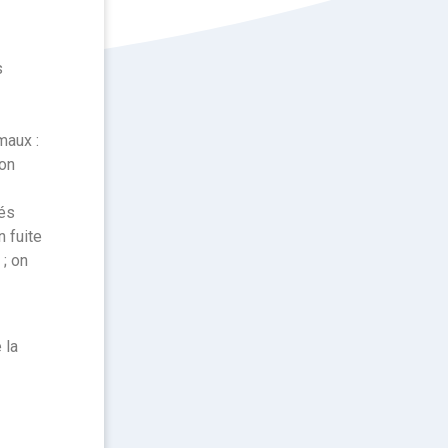
s
maux :
son
tés
n fuite
 ; on
 la