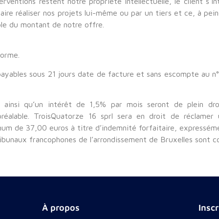
ventions restent notre propriété intellectuelle, le client s’in
faire réaliser nos projets lui-même ou par un tiers et ce, à pei
ble du montant de notre offre.
forme.
t payables sous 21 jours date de facture et sans escompte au 
ainsi qu’un intérêt de 1,5% par mois seront de plein droi
réalable. TroisQuatorze 16 sprl sera en droit de réclame
mum de 37,00 euros à titre d’indemnité forfaitaire, expressé
tribunaux francophones de l’arrondissement de Bruxelles sont 
À propos
Insc