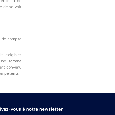
terdisant de
ne de se voir
n° de compte
t exigibles
r une somme
ment convenu
compétents.
rivez-vous à notre newsletter