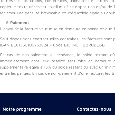
Toutes nos formations, conférences, animations et autres inter
copier le texte décrivant l’outil mis à sa disposition et/ou de 
réclamer une pénalité irrévocable et irréductible égale au dou
Paiement
L’envoi de la facture vaut mise en demeure en bonne et due 
Sauf dispositions contractuelles contraires, les factures son
IBAN BE81350100763824 – Code BIC ING : BBRUBEBB.
En cas de non-paiement à l’échéance, le solde restant dû 
immédiatement dans leur totalité sans mise en demeure p
supplémentaire égale à 15% du solde restant dû avec un mini
entre les parties. En cas de non-paiement d’une facture, les 
Notre programme
Contactez-nous