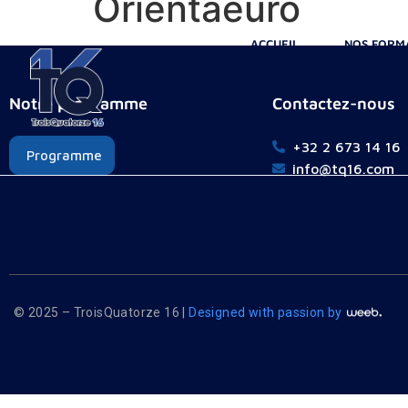
Orientaeuro
ACCUEIL
NOS FORM
Notre programme
Contactez-nous
+32 2 673 14 16
Programme
info@tq16.com
© 2025 – TroisQuatorze 16 |
Designed with passion by