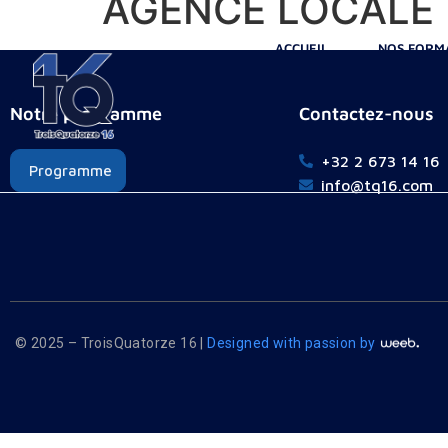
AGENCE LOCALE 
ACCUEIL
NOS FORM
Notre programme
Contactez-nous
+32 2 673 14 16
Programme
info@tq16.com
© 2025 – TroisQuatorze 16 |
Designed with passion by