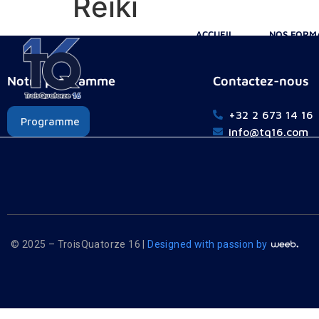
Reiki
ACCUEIL
NOS FORM
Notre programme
Contactez-nous
+32 2 673 14 16
Programme
info@tq16.com
© 2025 – TroisQuatorze 16 |
Designed with passion by